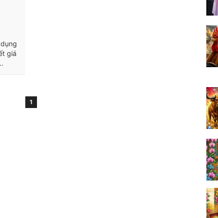
ử dụng
ết giá
..
1