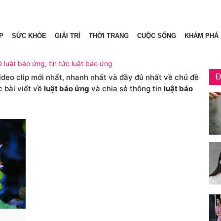
P
SỨC KHỎE
GIẢI TRÍ
THỜI TRANG
CUỘC SỐNG
KHÁM PHÁ
ề luật báo ứng, tin tức luật báo ứng
video clip mới nhất, nhanh nhất và đầy đủ nhất về chủ đề
Đ
c bài viết về
luật báo ứng
và chia sẻ thông tin
luật báo