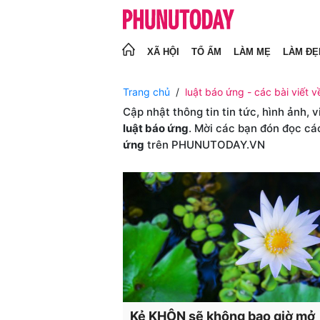
XÃ HỘI
TỔ ẤM
LÀM MẸ
LÀM ĐẸ
Trang chủ
luật báo ứng - các bài viết v
Cập nhật thông tin tin tức, hình ảnh, 
luật báo ứng
. Mời các bạn đón đọc cá
ứng
trên PHUNUTODAY.VN
Kẻ KHÔN sẽ không bao giờ mở