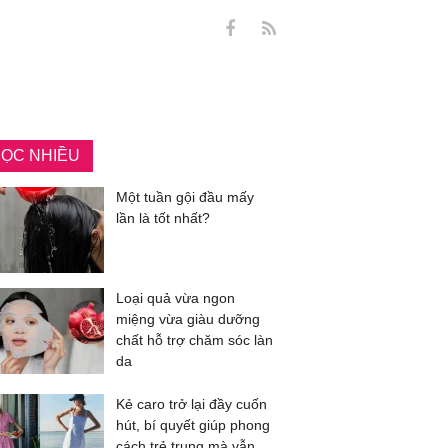
ỌC NHIỀU
Một tuần gội đầu mấy
lần là tốt nhất?
Loại quả vừa ngon
miệng vừa giàu dưỡng
chất hỗ trợ chăm sóc làn
da
Kẻ caro trở lại đầy cuốn
hút, bí quyết giúp phong
cách trẻ trung mà vẫn