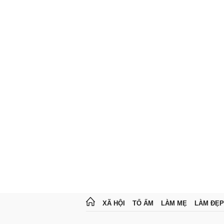
XÃ HỘI
TỔ ẤM
LÀM MẸ
LÀM ĐẸP