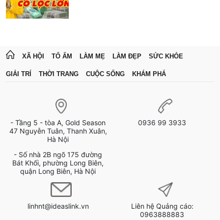
XÃ HỘI
TỔ ẤM
LÀM MẸ
LÀM ĐẸP
SỨC KHỎE
GIẢI TRÍ
THỜI TRANG
CUỘC SỐNG
KHÁM PHÁ
- Tầng 5 - tòa A, Gold Season
0936 99 3933
47 Nguyễn Tuân, Thanh Xuân,
Hà Nội
- Số nhà 2B ngõ 175 đường
Bát Khối, phường Long Biên,
quận Long Biên, Hà Nội
linhnt@ideaslink.vn
Liên hệ Quảng cáo:
0963888883