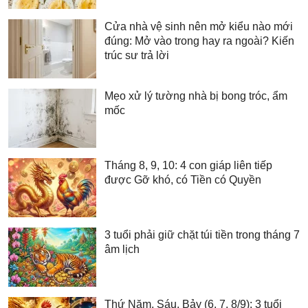
Cửa nhà vệ sinh nên mở kiểu nào mới
đúng: Mở vào trong hay ra ngoài? Kiến
trúc sư trả lời
Mẹo xử lý tường nhà bị bong tróc, ẩm
mốc
Tháng 8, 9, 10: 4 con giáp liên tiếp
được Gỡ khó, có Tiền có Quyền
3 tuổi phải giữ chặt túi tiền trong tháng 7
âm lịch
Thứ Năm, Sáu, Bảy (6, 7, 8/9): 3 tuổi