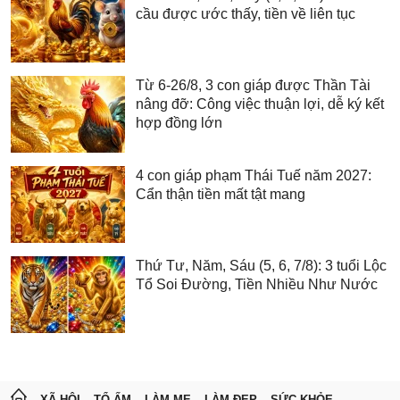
cầu được ước thấy, tiền về liên tục
Từ 6-26/8, 3 con giáp được Thần Tài
nâng đỡ: Công việc thuận lợi, dễ ký kết
hợp đồng lớn
4 con giáp phạm Thái Tuế năm 2027:
Cẩn thận tiền mất tật mang
Thứ Tư, Năm, Sáu (5, 6, 7/8): 3 tuổi Lộc
Tổ Soi Đường, Tiền Nhiều Như Nước
XÃ HỘI
TỔ ẤM
LÀM MẸ
LÀM ĐẸP
SỨC KHỎE