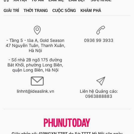
GIẢI TRÍ
THỜI TRANG
CUỘC SỐNG
KHÁM PHÁ
- Tầng 5 - tòa A, Gold Season
0936 99 3933
47 Nguyễn Tuân, Thanh Xuân,
Hà Nội
- Số nhà 2B ngõ 175 đường
Bát Khối, phường Long Biên,
quận Long Biên, Hà Nội
linhnt@ideaslink.vn
Liên hệ Quảng cáo:
0963888883
Giấy phép số: 4109/GXN-TTĐT do Sở TTTT Hà Nội cấp ngày