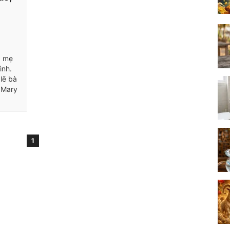
ả mẹ
ình.
lẽ bà
à Mary
1