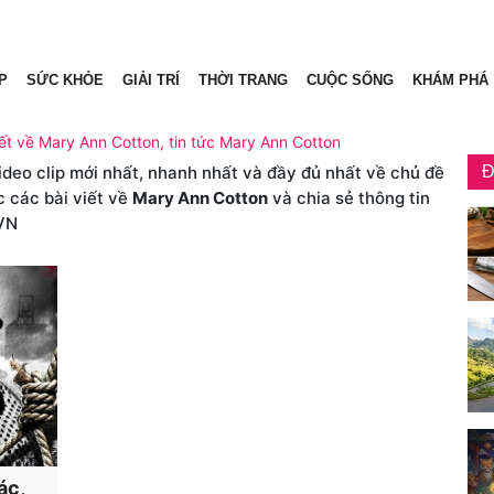
P
SỨC KHỎE
GIẢI TRÍ
THỜI TRANG
CUỘC SỐNG
KHÁM PHÁ
ết về Mary Ann Cotton, tin tức Mary Ann Cotton
video clip mới nhất, nhanh nhất và đầy đủ nhất về chủ đề
Đ
c các bài viết về
Mary Ann Cotton
và chia sẻ thông tin
VN
ác,