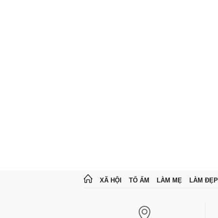
XÃ HỘI
TỔ ẤM
LÀM MẸ
LÀM ĐẸP