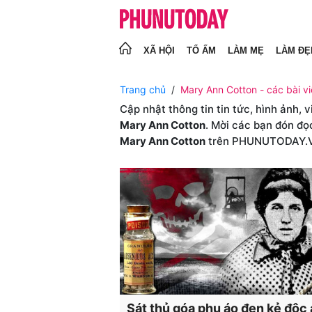
XÃ HỘI
TỔ ẤM
LÀM MẸ
LÀM ĐẸ
Trang chủ
Mary Ann Cotton - các bài vi
Cập nhật thông tin tin tức, hình ảnh, 
Mary Ann Cotton
. Mời các bạn đón đọ
Mary Ann Cotton
trên PHUNUTODAY.
Sát thủ góa phụ áo đen kẻ độc 