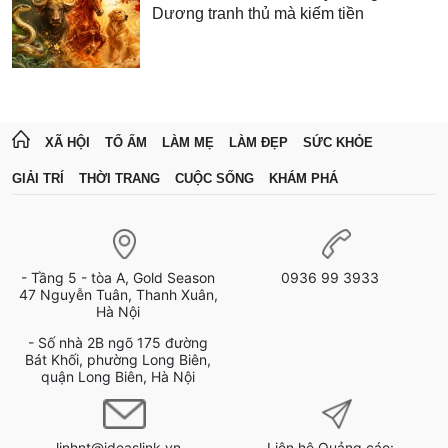
Dương tranh thủ mà kiếm tiền
XÃ HỘI
TỔ ẤM
LÀM MẸ
LÀM ĐẸP
SỨC KHỎE
GIẢI TRÍ
THỜI TRANG
CUỘC SỐNG
KHÁM PHÁ
- Tầng 5 - tòa A, Gold Season
0936 99 3933
47 Nguyễn Tuân, Thanh Xuân,
Hà Nội
- Số nhà 2B ngõ 175 đường
Bát Khối, phường Long Biên,
quận Long Biên, Hà Nội
linhnt@ideaslink.vn
Liên hệ Quảng cáo: