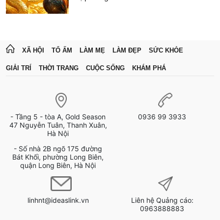
XÃ HỘI
TỔ ẤM
LÀM MẸ
LÀM ĐẸP
SỨC KHỎE
GIẢI TRÍ
THỜI TRANG
CUỘC SỐNG
KHÁM PHÁ
- Tầng 5 - tòa A, Gold Season
0936 99 3933
47 Nguyễn Tuân, Thanh Xuân,
Hà Nội
- Số nhà 2B ngõ 175 đường
Bát Khối, phường Long Biên,
quận Long Biên, Hà Nội
linhnt@ideaslink.vn
Liên hệ Quảng cáo:
0963888883