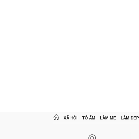
XÃ HỘI
TỔ ẤM
LÀM MẸ
LÀM ĐẸP