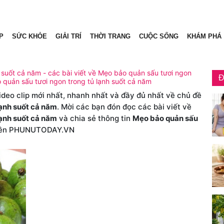
P
SỨC KHỎE
GIẢI TRÍ
THỜI TRANG
CUỘC SỐNG
KHÁM PHÁ
 suốt cả năm - các bài viết về Mẹo bảo quản sấu tươi ngon
Đ
o quản sấu tươi ngon trong tủ lạnh suốt cả năm
video clip mới nhất, nhanh nhất và đầy đủ nhất về chủ đề
lạnh suốt cả năm
. Mời các bạn đón đọc các bài viết về
lạnh suốt cả năm
và chia sẻ thông tin
Mẹo bảo quản sấu
ên PHUNUTODAY.VN