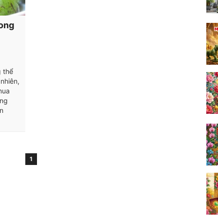
rong
g thể
nhiên,
mua
ớng
n
1