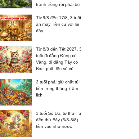
tránh trồng rồi phải bỏ
Từ 9/8 đến 17/8, 3 tuổi
ăn may Tiền cứ vơi lại
đầy
Từ 8/8 đến Tết 2027, 3
tuổi đi đằng Đông có
Vàng, đi đằng Tây có
Bạc, phất lên vù vù
3 tuổi phải giữ chặt túi
tiền trong tháng 7 âm
lịch
3 tuổi Số Đỏ, từ thứ Tư
đến thứ Bảy (5/8-8/8)
tiền vào như nước