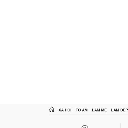
XÃ HỘI
TỔ ẤM
LÀM MẸ
LÀM ĐẸP