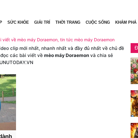
P
SỨC KHỎE
GIẢI TRÍ
THỜI TRANG
CUỘC SỐNG
KHÁM PHÁ
i viết về mèo máy Doraemon, tin tức mèo máy Doraemon
video clip mới nhất, nhanh nhất và đầy đủ nhất về chủ đề
Đ
 đọc các bài viết về
mèo máy Doraemon
và chia sẻ
HUNUTODAY.VN
dành