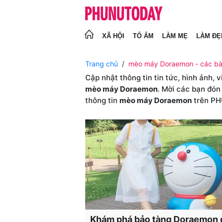
XÃ HỘI
TỔ ẤM
LÀM MẸ
LÀM ĐẸ
Trang chủ
mèo máy Doraemon - các bà
Cập nhật thông tin tin tức, hình ảnh, 
mèo máy Doraemon
. Mời các bạn đón
thông tin
mèo máy Doraemon
trên P
Khám phá bảo tàng Doraemon 