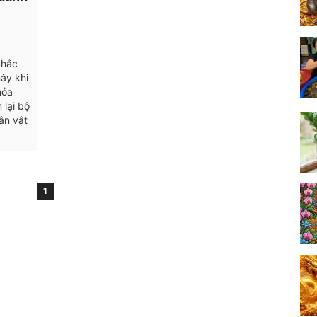
chắc
ày khi
hỏa
 lại bộ
ân vật
1