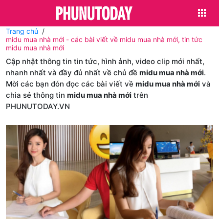
Trang chủ
midu mua nhà mới - các bài viết về midu mua nhà mới, tin tức
midu mua nhà mới
Cập nhật thông tin tin tức, hình ảnh, video clip mới nhất,
nhanh nhất và đầy đủ nhất về chủ đề
midu mua nhà mới
.
Mời các bạn đón đọc các bài viết về
midu mua nhà mới
và
chia sẻ thông tin
midu mua nhà mới
trên
PHUNUTODAY.VN