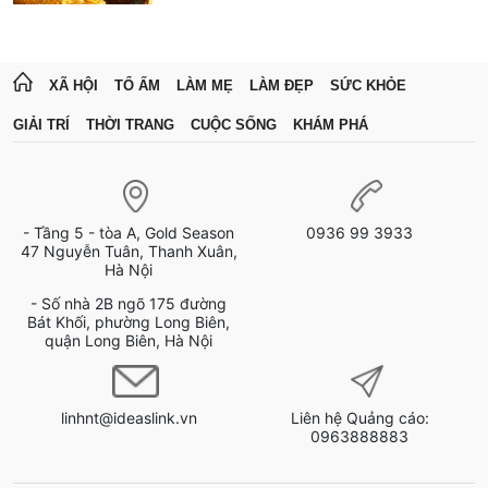
XÃ HỘI
TỔ ẤM
LÀM MẸ
LÀM ĐẸP
SỨC KHỎE
GIẢI TRÍ
THỜI TRANG
CUỘC SỐNG
KHÁM PHÁ
- Tầng 5 - tòa A, Gold Season
0936 99 3933
47 Nguyễn Tuân, Thanh Xuân,
Hà Nội
- Số nhà 2B ngõ 175 đường
Bát Khối, phường Long Biên,
quận Long Biên, Hà Nội
linhnt@ideaslink.vn
Liên hệ Quảng cáo:
0963888883