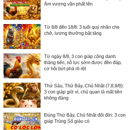
Âm vượng vận phất lên
Từ 8/8 đến 18/8: 3 tuổi quý nhân che
chở, lương thưởng bật tăng
Từ ngày 8/8, 3 con giáp công danh
thăng tiến, nỗ lực sớm được đền đáp,
cơ hội bứt phá rõ rệt
Thứ Sáu, Thứ Bảy, Chủ Nhật (7,8,9/8):
3 con giáp giữ ví, chủ quan là mất tiền
không đáng
Đúng Thứ Bảy, Chủ Nhật đổi đời: 3 con
giáp Trúng Số giàu có