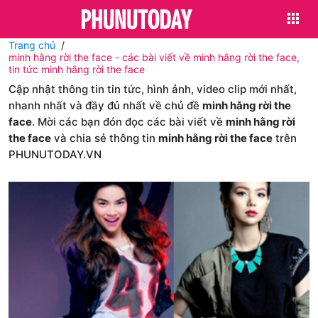
Trang chủ
minh hằng rời the face - các bài viết về minh hằng rời the face,
tin tức minh hằng rời the face
Cập nhật thông tin tin tức, hình ảnh, video clip mới nhất,
nhanh nhất và đầy đủ nhất về chủ đề
minh hằng rời the
face
. Mời các bạn đón đọc các bài viết về
minh hằng rời
the face
và chia sẻ thông tin
minh hằng rời the face
trên
PHUNUTODAY.VN