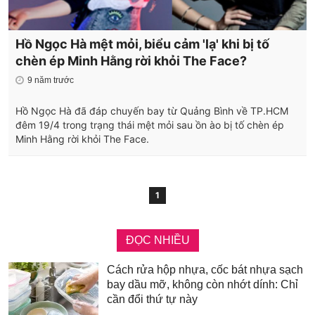
Hồ Ngọc Hà mệt mỏi, biểu cảm 'lạ' khi bị tố
chèn ép Minh Hằng rời khỏi The Face?
9 năm trước
Hồ Ngọc Hà đã đáp chuyến bay từ Quảng Bình về TP.HCM
đêm 19/4 trong trạng thái mệt mỏi sau ồn ào bị tố chèn ép
Minh Hằng rời khỏi The Face.
1
ĐỌC NHIỀU
Cách rửa hộp nhựa, cốc bát nhựa sạch
bay dầu mỡ, không còn nhớt dính: Chỉ
cần đổi thứ tự này