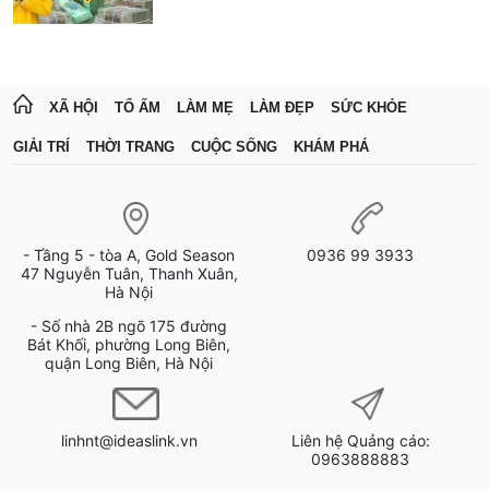
XÃ HỘI
TỔ ẤM
LÀM MẸ
LÀM ĐẸP
SỨC KHỎE
GIẢI TRÍ
THỜI TRANG
CUỘC SỐNG
KHÁM PHÁ
- Tầng 5 - tòa A, Gold Season
0936 99 3933
47 Nguyễn Tuân, Thanh Xuân,
Hà Nội
- Số nhà 2B ngõ 175 đường
Bát Khối, phường Long Biên,
quận Long Biên, Hà Nội
linhnt@ideaslink.vn
Liên hệ Quảng cáo:
0963888883