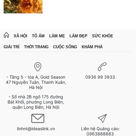
XÃ HỘI
TỔ ẤM
LÀM MẸ
LÀM ĐẸP
SỨC KHỎE
GIẢI TRÍ
THỜI TRANG
CUỘC SỐNG
KHÁM PHÁ
- Tầng 5 - tòa A, Gold Season
0936 99 3933
47 Nguyễn Tuân, Thanh Xuân,
Hà Nội
- Số nhà 2B ngõ 175 đường
Bát Khối, phường Long Biên,
quận Long Biên, Hà Nội
linhnt@ideaslink.vn
Liên hệ Quảng cáo:
0963888883