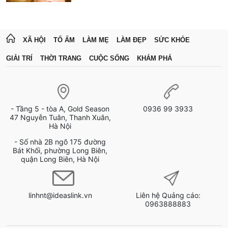
XÃ HỘI
TỔ ẤM
LÀM MẸ
LÀM ĐẸP
SỨC KHỎE
GIẢI TRÍ
THỜI TRANG
CUỘC SỐNG
KHÁM PHÁ
- Tầng 5 - tòa A, Gold Season
0936 99 3933
47 Nguyễn Tuân, Thanh Xuân,
Hà Nội
- Số nhà 2B ngõ 175 đường
Bát Khối, phường Long Biên,
quận Long Biên, Hà Nội
linhnt@ideaslink.vn
Liên hệ Quảng cáo:
0963888883