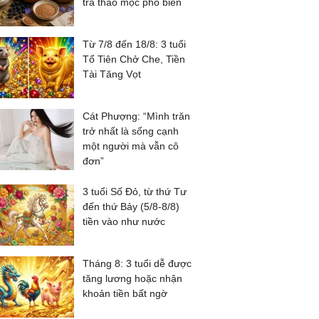
trà thảo mộc phổ biến
Từ 7/8 đến 18/8: 3 tuổi
Tổ Tiên Chở Che, Tiền
Tài Tăng Vọt
Cát Phượng: “Mình trăn
trở nhất là sống cạnh
một người mà vẫn cô
đơn”
3 tuổi Số Đỏ, từ thứ Tư
đến thứ Bảy (5/8-8/8)
tiền vào như nước
Tháng 8: 3 tuổi dễ được
tăng lương hoặc nhận
khoản tiền bất ngờ