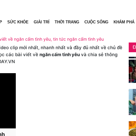
P
SỨC KHỎE
GIẢI TRÍ
THỜI TRANG
CUỘC SỐNG
KHÁM PHÁ
viết về ngăn cấm tình yêu, tin tức ngăn cấm tình yêu
video clip mới nhất, nhanh nhất và đầy đủ nhất về chủ đề
Đ
ọc các bài viết về
ngăn cấm tình yêu
và chia sẻ thông
DAY.VN
nh