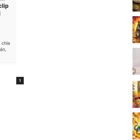
clip
i
 chia
oán,
1