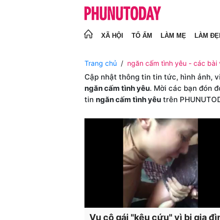
XÃ HỘI
TỔ ẤM
LÀM MẸ
LÀM ĐẸ
Trang chủ
ngăn cấm tình yêu - các bài 
Cập nhật thông tin tin tức, hình ảnh, 
ngăn cấm tình yêu
. Mời các bạn đón đ
tin
ngăn cấm tình yêu
trên PHUNUTO
Vụ cô gái "kêu cứu" vì bị gia đì