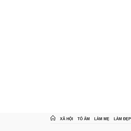
XÃ HỘI
TỔ ẤM
LÀM MẸ
LÀM ĐẸP