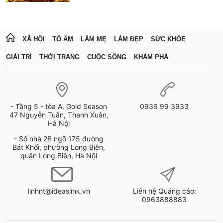
XÃ HỘI
TỔ ẤM
LÀM MẸ
LÀM ĐẸP
SỨC KHỎE
GIẢI TRÍ
THỜI TRANG
CUỘC SỐNG
KHÁM PHÁ
- Tầng 5 - tòa A, Gold Season
0936 99 3933
47 Nguyễn Tuân, Thanh Xuân,
Hà Nội
- Số nhà 2B ngõ 175 đường
Bát Khối, phường Long Biên,
quận Long Biên, Hà Nội
linhnt@ideaslink.vn
Liên hệ Quảng cáo:
0963888883