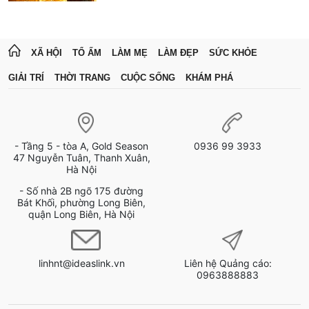
XÃ HỘI
TỔ ẤM
LÀM MẸ
LÀM ĐẸP
SỨC KHỎE
GIẢI TRÍ
THỜI TRANG
CUỘC SỐNG
KHÁM PHÁ
- Tầng 5 - tòa A, Gold Season
0936 99 3933
47 Nguyễn Tuân, Thanh Xuân,
Hà Nội
- Số nhà 2B ngõ 175 đường
Bát Khối, phường Long Biên,
quận Long Biên, Hà Nội
linhnt@ideaslink.vn
Liên hệ Quảng cáo:
0963888883