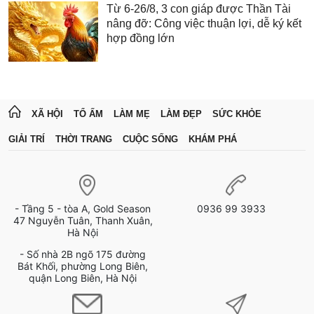
Từ 6-26/8, 3 con giáp được Thần Tài
nâng đỡ: Công việc thuận lợi, dễ ký kết
hợp đồng lớn
XÃ HỘI
TỔ ẤM
LÀM MẸ
LÀM ĐẸP
SỨC KHỎE
GIẢI TRÍ
THỜI TRANG
CUỘC SỐNG
KHÁM PHÁ
- Tầng 5 - tòa A, Gold Season
0936 99 3933
47 Nguyễn Tuân, Thanh Xuân,
Hà Nội
- Số nhà 2B ngõ 175 đường
Bát Khối, phường Long Biên,
quận Long Biên, Hà Nội