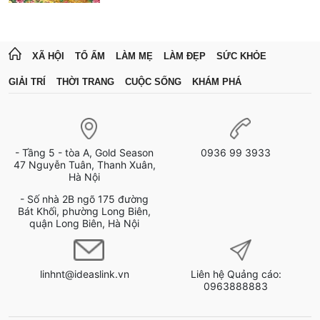
XÃ HỘI
TỔ ẤM
LÀM MẸ
LÀM ĐẸP
SỨC KHỎE
GIẢI TRÍ
THỜI TRANG
CUỘC SỐNG
KHÁM PHÁ
- Tầng 5 - tòa A, Gold Season
0936 99 3933
47 Nguyễn Tuân, Thanh Xuân,
Hà Nội
- Số nhà 2B ngõ 175 đường
Bát Khối, phường Long Biên,
quận Long Biên, Hà Nội
linhnt@ideaslink.vn
Liên hệ Quảng cáo:
0963888883