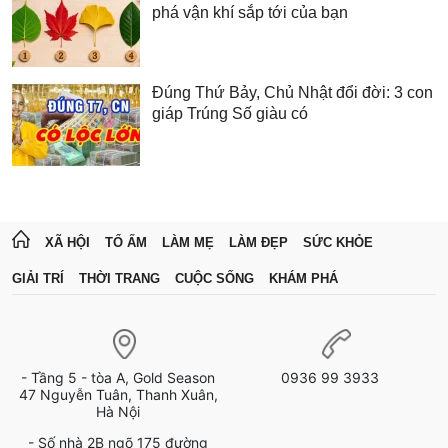
phá vận khí sắp tới của bạn
Đúng Thứ Bảy, Chủ Nhật đổi đời: 3 con
giáp Trúng Số giàu có
XÃ HỘI
TỔ ẤM
LÀM MẸ
LÀM ĐẸP
SỨC KHỎE
GIẢI TRÍ
THỜI TRANG
CUỘC SỐNG
KHÁM PHÁ
- Tầng 5 - tòa A, Gold Season
0936 99 3933
47 Nguyễn Tuân, Thanh Xuân,
Hà Nội
- Số nhà 2B ngõ 175 đường