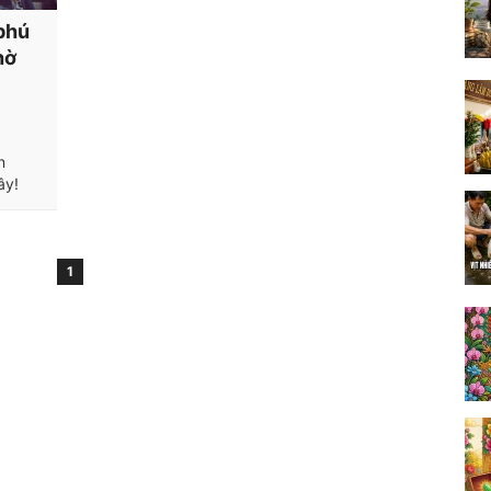
 phú
hờ
n
ây!
1