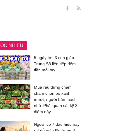
ỌC NHIỀU
5 ngày tới: 3 con giáp
Trúng Số liên tiếp đếm
tiền mỏi tay
Mua rau đừng chăm
chăm chọn bó xanh
mướt, người bán mách
nhỏ: Phải quan sát kỹ 3
điểm này
Người có 7 dấu hiệu này
rất dễ giàu lên trong 3