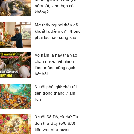
năm tới, xem bạn có
không?
Mơ thấy người thân đã
khuất là điềm gì? Không
phải lúc nào cũng xấu
Vò nắm lá này thả vào
chậu nước: Vịt nhiều
lông măng cũng sạch,
hết hôi
3 tuổi phải giữ chặt túi
tiền trong tháng 7 âm
lịch
3 tuổi Số Đỏ, từ thứ Tư
đến thứ Bảy (5/8-8/8)
tiền vào như nước