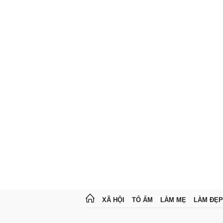
XÃ HỘI
TỔ ẤM
LÀM MẸ
LÀM ĐẸP