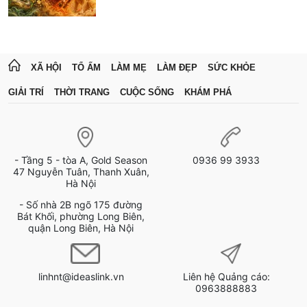
XÃ HỘI
TỔ ẤM
LÀM MẸ
LÀM ĐẸP
SỨC KHỎE
GIẢI TRÍ
THỜI TRANG
CUỘC SỐNG
KHÁM PHÁ
- Tầng 5 - tòa A, Gold Season
0936 99 3933
47 Nguyễn Tuân, Thanh Xuân,
Hà Nội
- Số nhà 2B ngõ 175 đường
Bát Khối, phường Long Biên,
quận Long Biên, Hà Nội
linhnt@ideaslink.vn
Liên hệ Quảng cáo:
0963888883