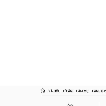
XÃ HỘI
TỔ ẤM
LÀM MẸ
LÀM ĐẸP