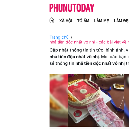
XÃ HỘI
TỔ ẤM
LÀM MẸ
LÀM ĐẸ
Trang chủ
nhả tiền độc nhất vô nhị - các bài viết về 
Cập nhật thông tin tin tức, hình ảnh, 
nhả tiền độc nhất vô nhị
. Mời các bạn 
sẻ thông tin
nhả tiền độc nhất vô nhị
t