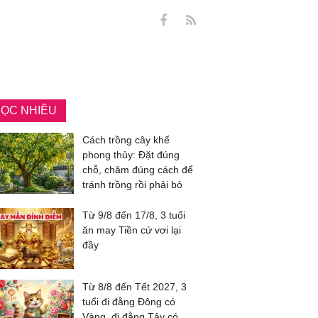
ỌC NHIỀU
Cách trồng cây khế
phong thủy: Đặt đúng
chỗ, chăm đúng cách để
tránh trồng rồi phải bỏ
Từ 9/8 đến 17/8, 3 tuổi
ăn may Tiền cứ vơi lại
đầy
Từ 8/8 đến Tết 2027, 3
tuổi đi đằng Đông có
Vàng, đi đằng Tây có