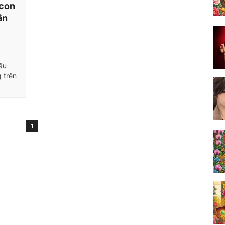
 con
ân
âu
 trên
1