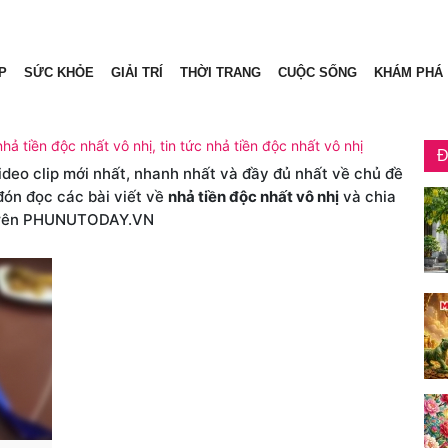
P
SỨC KHỎE
GIẢI TRÍ
THỜI TRANG
CUỘC SỐNG
KHÁM PHÁ
nhả tiền độc nhất vô nhị, tin tức nhả tiền độc nhất vô nhị
Đ
video clip mới nhất, nhanh nhất và đầy đủ nhất về chủ đề
đón đọc các bài viết về
nhả tiền độc nhất vô nhị
và chia
rên PHUNUTODAY.VN