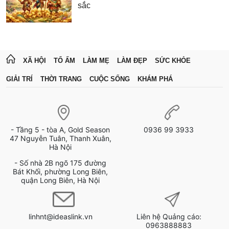
sắc
XÃ HỘI
TỔ ẤM
LÀM MẸ
LÀM ĐẸP
SỨC KHỎE
GIẢI TRÍ
THỜI TRANG
CUỘC SỐNG
KHÁM PHÁ
- Tầng 5 - tòa A, Gold Season
0936 99 3933
47 Nguyễn Tuân, Thanh Xuân,
Hà Nội
- Số nhà 2B ngõ 175 đường
Bát Khối, phường Long Biên,
quận Long Biên, Hà Nội
linhnt@ideaslink.vn
Liên hệ Quảng cáo:
0963888883