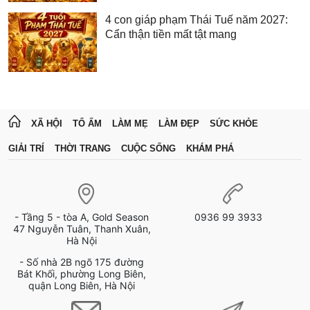
4 con giáp phạm Thái Tuế năm 2027:
Cẩn thận tiền mất tật mang
XÃ HỘI
TỔ ẤM
LÀM MẸ
LÀM ĐẸP
SỨC KHỎE
GIẢI TRÍ
THỜI TRANG
CUỘC SỐNG
KHÁM PHÁ
- Tầng 5 - tòa A, Gold Season
0936 99 3933
47 Nguyễn Tuân, Thanh Xuân,
Hà Nội
- Số nhà 2B ngõ 175 đường
Bát Khối, phường Long Biên,
quận Long Biên, Hà Nội