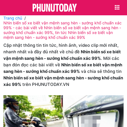
Trang chủ
Nhìn biển số xe biết vận mệnh sang hèn - sướng khổ chuẩn xác
99% - các bài viết về Nhìn biển số xe biết vận mệnh sang hèn -
sướng khổ chuẩn xác 99%, tin tức Nhìn biển số xe biết vận
mệnh sang hèn - sướng khổ chuẩn xác 99%
Cập nhật thông tin tin tức, hình ảnh, video clip mới nhất,
nhanh nhất và đầy đủ nhất về chủ đề
Nhìn biển số xe biết
vận mệnh sang hèn - sướng khổ chuẩn xác 99%
. Mời các
bạn đón đọc các bài viết về
Nhìn biển số xe biết vận mệnh
sang hèn - sướng khổ chuẩn xác 99%
và chia sẻ thông tin
Nhìn biển số xe biết vận mệnh sang hèn - sướng khổ chuẩn
xác 99%
trên PHUNUTODAY.VN