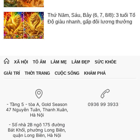
Thứ Năm, Sáu, Bảy (6, 7, 8/8): 3 tuổi Tổ
Độ giàu nhanh, gấp đôi lương thưởng
XÃ HỘI
TỔ ẤM
LÀM MẸ
LÀM ĐẸP
SỨC KHỎE
GIẢI TRÍ
THỜI TRANG
CUỘC SỐNG
KHÁM PHÁ
- Tầng 5 - tòa A, Gold Season
0936 99 3933
47 Nguyễn Tuân, Thanh Xuân,
Hà Nội
- Số nhà 2B ngõ 175 đường
Bát Khối, phường Long Biên,
quận Long Biên, Hà Nội