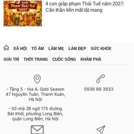
4 con giáp phạm Thái Tuế năm 2027:
Cẩn thận tiền mất tật mang
XÃ HỘI
TỔ ẤM
LÀM MẸ
LÀM ĐẸP
SỨC KHỎE
GIẢI TRÍ
THỜI TRANG
CUỘC SỐNG
KHÁM PHÁ
- Tầng 5 - tòa A, Gold Season
0936 99 3933
47 Nguyễn Tuân, Thanh Xuân,
Hà Nội
- Số nhà 2B ngõ 175 đường
Bát Khối, phường Long Biên,
quận Long Biên, Hà Nội