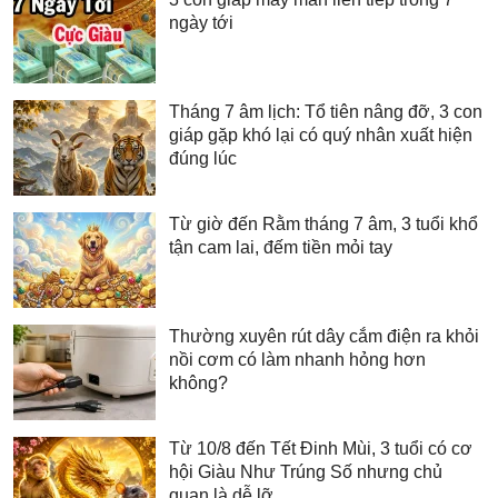
ngày tới
Tháng 7 âm lịch: Tổ tiên nâng đỡ, 3 con
giáp gặp khó lại có quý nhân xuất hiện
đúng lúc
Từ giờ đến Rằm tháng 7 âm, 3 tuổi khổ
tận cam lai, đếm tiền mỏi tay
Thường xuyên rút dây cắm điện ra khỏi
nồi cơm có làm nhanh hỏng hơn
không?
Từ 10/8 đến Tết Đinh Mùi, 3 tuổi có cơ
hội Giàu Như Trúng Số nhưng chủ
quan là dễ lỡ