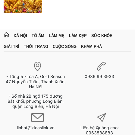
XÃ HỘI
TỔ ẤM
LÀM MẸ
LÀM ĐẸP
SỨC KHỎE
GIẢI TRÍ
THỜI TRANG
CUỘC SỐNG
KHÁM PHÁ
- Tầng 5 - tòa A, Gold Season
0936 99 3933
47 Nguyễn Tuân, Thanh Xuân,
Hà Nội
- Số nhà 2B ngõ 175 đường
Bát Khối, phường Long Biên,
quận Long Biên, Hà Nội
linhnt@ideaslink.vn
Liên hệ Quảng cáo:
0963888883