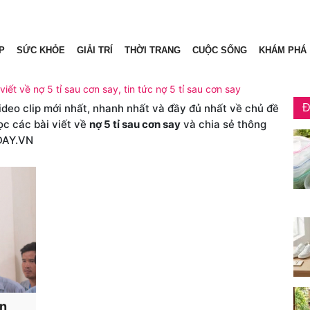
P
SỨC KHỎE
GIẢI TRÍ
THỜI TRANG
CUỘC SỐNG
KHÁM PHÁ
viết về nợ 5 tỉ sau cơn say, tin tức nợ 5 tỉ sau cơn say
video clip mới nhất, nhanh nhất và đầy đủ nhất về chủ đề
Đ
ọc các bài viết về
nợ 5 tỉ sau cơn say
và chia sẻ thông
DAY.VN
àn