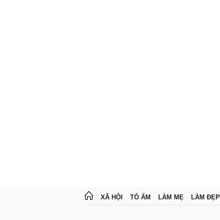
XÃ HỘI
TỔ ẤM
LÀM MẸ
LÀM ĐẸP