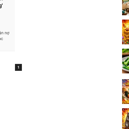
g'
ận nợ
ạc
1