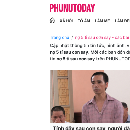
XÃ HỘI
TỔ ẤM
LÀM MẸ
LÀM ĐẸ
Trang chủ
nợ 5 tỉ sau cơn say - các bài 
Cập nhật thông tin tin tức, hình ảnh, 
nợ 5 tỉ sau cơn say
. Mời các bạn đón đ
tin
nợ 5 tỉ sau cơn say
trên PHUNUTO
Tỉnh dậy sau cơn say, người đ