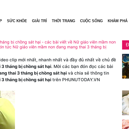
P
SỨC KHỎE
GIẢI TRÍ
THỜI TRANG
CUỘC SỐNG
KHÁM PHÁ
áng bị chồng sát hại - các bài viết về Nữ giáo viên mầm non
Đ
 tin tức Nữ giáo viên mầm non đang mang thai 3 tháng bị
video clip mới nhất, nhanh nhất và đầy đủ nhất về chủ đề
3 tháng bị chồng sát hại
. Mời các bạn đón đọc các bài
g thai 3 tháng bị chồng sát hại
và chia sẻ thông tin
3 tháng bị chồng sát hại
trên PHUNUTODAY.VN