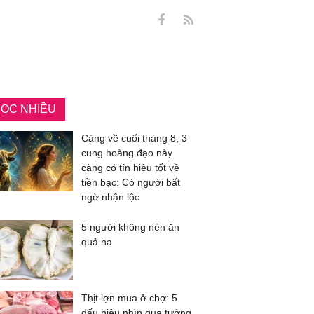
ỌC NHIỀU
Càng về cuối tháng 8, 3
cung hoàng đạo này
càng có tín hiệu tốt về
tiền bạc: Có người bất
ngờ nhận lộc
5 người không nên ăn
quả na
Thịt lợn mua ở chợ: 5
dấu hiệu nhìn qua tưởng