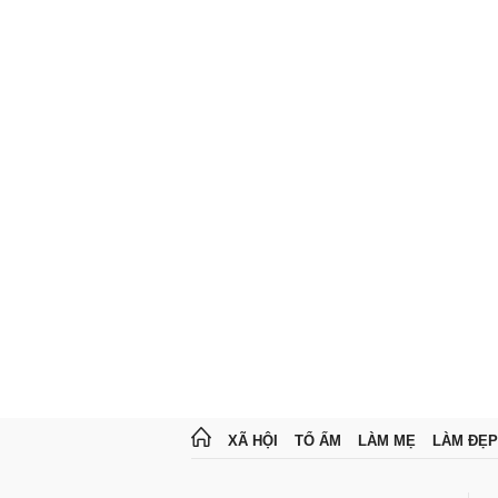
XÃ HỘI
TỔ ẤM
LÀM MẸ
LÀM ĐẸP