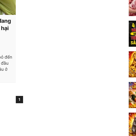
đang
 hại
bỏ đến
a đầu
ầu ở
1