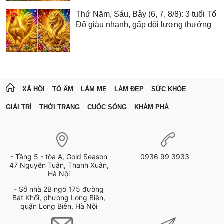
Thứ Năm, Sáu, Bảy (6, 7, 8/8): 3 tuổi Tổ
Độ giàu nhanh, gấp đôi lương thưởng
XÃ HỘI
TỔ ẤM
LÀM MẸ
LÀM ĐẸP
SỨC KHỎE
GIẢI TRÍ
THỜI TRANG
CUỘC SỐNG
KHÁM PHÁ
- Tầng 5 - tòa A, Gold Season
0936 99 3933
47 Nguyễn Tuân, Thanh Xuân,
Hà Nội
- Số nhà 2B ngõ 175 đường
Bát Khối, phường Long Biên,
quận Long Biên, Hà Nội