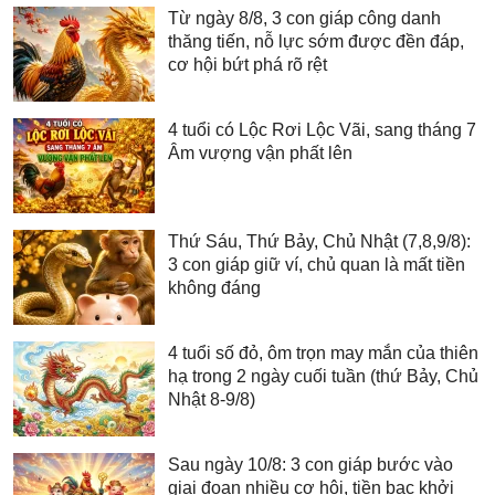
Từ ngày 8/8, 3 con giáp công danh
thăng tiến, nỗ lực sớm được đền đáp,
cơ hội bứt phá rõ rệt
4 tuổi có Lộc Rơi Lộc Vãi, sang tháng 7
Âm vượng vận phất lên
Thứ Sáu, Thứ Bảy, Chủ Nhật (7,8,9/8):
3 con giáp giữ ví, chủ quan là mất tiền
không đáng
4 tuổi số đỏ, ôm trọn may mắn của thiên
hạ trong 2 ngày cuối tuần (thứ Bảy, Chủ
Nhật 8-9/8)
Sau ngày 10/8: 3 con giáp bước vào
giai đoạn nhiều cơ hội, tiền bạc khởi