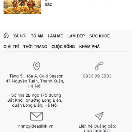
sắc
XÃ HỘI
TỔ ẤM
LÀM MẸ
LÀM ĐẸP
SỨC KHỎE
GIẢI TRÍ
THỜI TRANG
CUỘC SỐNG
KHÁM PHÁ
- Tầng 5 - tòa A, Gold Season
0936 99 3933
47 Nguyễn Tuân, Thanh Xuân,
Hà Nội
- Số nhà 2B ngõ 175 đường
Bát Khối, phường Long Biên,
quận Long Biên, Hà Nội
linhnt@ideaslink.vn
Liên hệ Quảng cáo:
0963888883