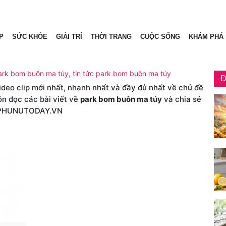
P
SỨC KHỎE
GIẢI TRÍ
THỜI TRANG
CUỘC SỐNG
KHÁM PHÁ
park bom buôn ma túy, tin tức park bom buôn ma túy
Đ
video clip mới nhất, nhanh nhất và đầy đủ nhất về chủ đề
ón đọc các bài viết về
park bom buôn ma túy
và chia sẻ
 PHUNUTODAY.VN