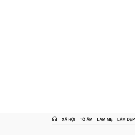
XÃ HỘI
TỔ ẤM
LÀM MẸ
LÀM ĐẸP