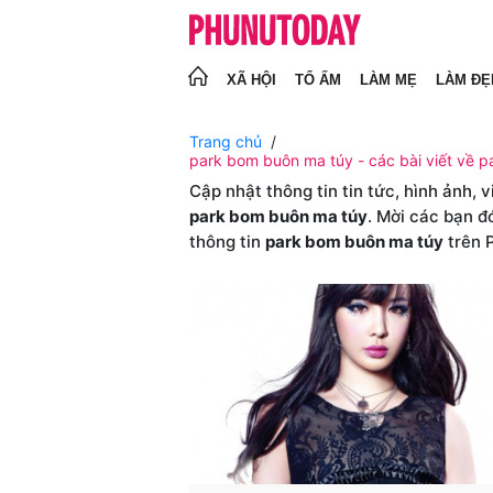
XÃ HỘI
TỔ ẤM
LÀM MẸ
LÀM ĐẸ
Trang chủ
park bom buôn ma túy - các bài viết về 
Cập nhật thông tin tin tức, hình ảnh, 
park bom buôn ma túy
. Mời các bạn đ
thông tin
park bom buôn ma túy
trên