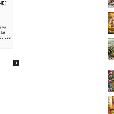
NE1
é và
tại
úy của
1