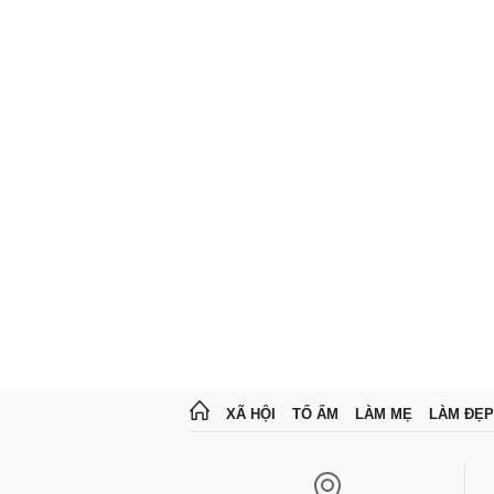
XÃ HỘI
TỔ ẤM
LÀM MẸ
LÀM ĐẸP