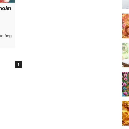
 hoàn
àn ông
1