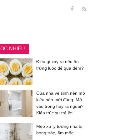
ỌC NHIỀU
Điều gì xảy ra nếu ăn
trứng luộc để qua đêm?
Cửa nhà vệ sinh nên mở
kiểu nào mới đúng: Mở
vào trong hay ra ngoài?
Kiến trúc sư trả lời
Mẹo xử lý tường nhà bị
bong tróc, ẩm mốc