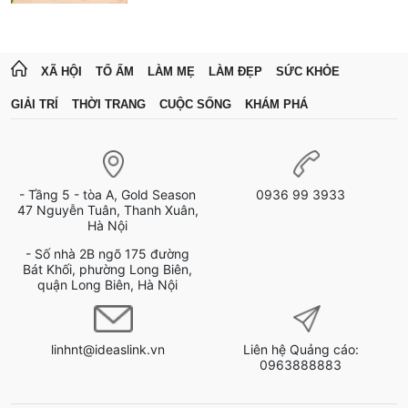
XÃ HỘI
TỔ ẤM
LÀM MẸ
LÀM ĐẸP
SỨC KHỎE
GIẢI TRÍ
THỜI TRANG
CUỘC SỐNG
KHÁM PHÁ
- Tầng 5 - tòa A, Gold Season
0936 99 3933
47 Nguyễn Tuân, Thanh Xuân,
Hà Nội
- Số nhà 2B ngõ 175 đường
Bát Khối, phường Long Biên,
quận Long Biên, Hà Nội
linhnt@ideaslink.vn
Liên hệ Quảng cáo:
0963888883