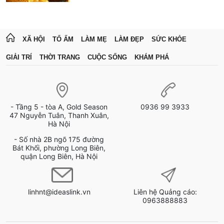
XÃ HỘI
TỔ ẤM
LÀM MẸ
LÀM ĐẸP
SỨC KHỎE
GIẢI TRÍ
THỜI TRANG
CUỘC SỐNG
KHÁM PHÁ
- Tầng 5 - tòa A, Gold Season
0936 99 3933
47 Nguyễn Tuân, Thanh Xuân,
Hà Nội
- Số nhà 2B ngõ 175 đường
Bát Khối, phường Long Biên,
quận Long Biên, Hà Nội
linhnt@ideaslink.vn
Liên hệ Quảng cáo:
0963888883