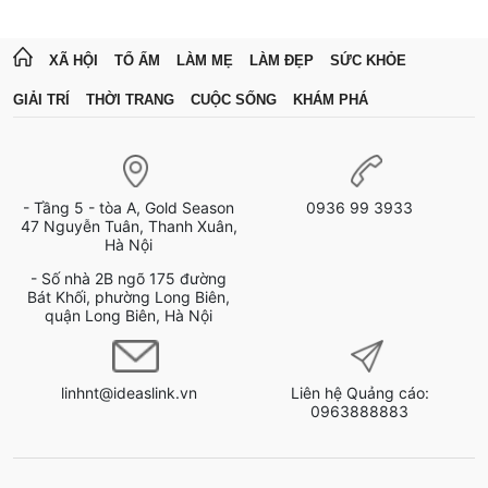
XÃ HỘI
TỔ ẤM
LÀM MẸ
LÀM ĐẸP
SỨC KHỎE
GIẢI TRÍ
THỜI TRANG
CUỘC SỐNG
KHÁM PHÁ
- Tầng 5 - tòa A, Gold Season
0936 99 3933
47 Nguyễn Tuân, Thanh Xuân,
Hà Nội
- Số nhà 2B ngõ 175 đường
Bát Khối, phường Long Biên,
quận Long Biên, Hà Nội
linhnt@ideaslink.vn
Liên hệ Quảng cáo:
0963888883