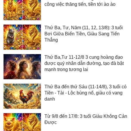
công việc thăng tiến, tiền tới ào ào
Thứ Ba, Tư, Năm (11, 12, 13/8): 3 tuổi
Bơi Giữa Biển Tiền, Giàu Sang Tiến
Thẳng
Thứ Ba,Tư 11-12/8 3 cung hoàng đạo
được quý nhân dẫn đường, tạo đà bật
mạnh trong tương lai
Thứ Ba đến thứ Sáu (11-14/8), 3 tuổi có
Tiền - Tài - Lộc bùng nổ, giàu có vang
danh
Từ 9/8 đến 17/8: 3 tuổi Giàu Không Cản
Được