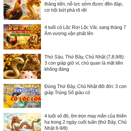
thăng tiến, nỗ lực sớm được đền đáp,
cơ hội bứt phá rõ rệt
4 tuổi có Lộc Rơi Lộc Vãi, sang tháng 7
Âm vượng vận phất lên
Thứ Sáu, Thứ Bảy, Chủ Nhật (7,8,9/8):
3 con giáp giữ ví, chủ quan là mất tiền
không đáng
Đúng Thứ Bảy, Chủ Nhật đổi đời: 3 con
giáp Trúng Số giàu có
4 tuổi số đỏ, ôm trọn may mắn của thiên
hạ trong 2 ngày cuối tuần (thứ Bảy, Chủ
Nhật 8-9/8)