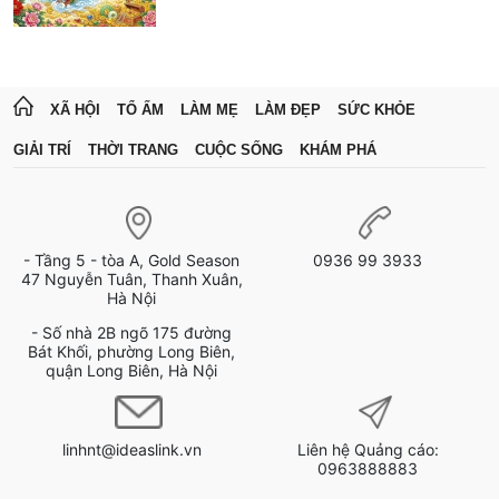
XÃ HỘI
TỔ ẤM
LÀM MẸ
LÀM ĐẸP
SỨC KHỎE
GIẢI TRÍ
THỜI TRANG
CUỘC SỐNG
KHÁM PHÁ
- Tầng 5 - tòa A, Gold Season
0936 99 3933
47 Nguyễn Tuân, Thanh Xuân,
Hà Nội
- Số nhà 2B ngõ 175 đường
Bát Khối, phường Long Biên,
quận Long Biên, Hà Nội
linhnt@ideaslink.vn
Liên hệ Quảng cáo:
0963888883