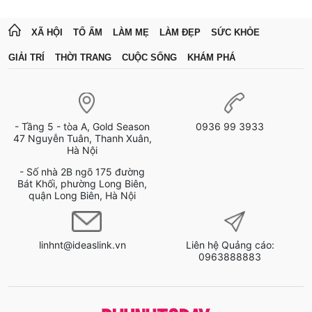
XÃ HỘI
TỔ ẤM
LÀM MẸ
LÀM ĐẸP
SỨC KHỎE
GIẢI TRÍ
THỜI TRANG
CUỘC SỐNG
KHÁM PHÁ
- Tầng 5 - tòa A, Gold Season
0936 99 3933
47 Nguyễn Tuân, Thanh Xuân,
Hà Nội
- Số nhà 2B ngõ 175 đường
Bát Khối, phường Long Biên,
quận Long Biên, Hà Nội
linhnt@ideaslink.vn
Liên hệ Quảng cáo:
0963888883