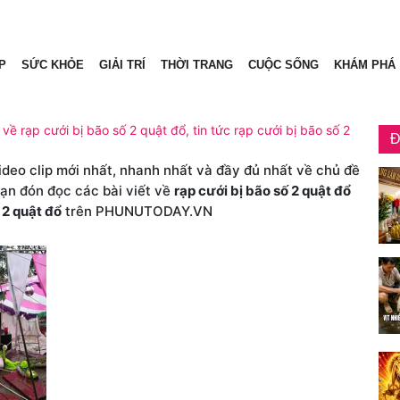
P
SỨC KHỎE
GIẢI TRÍ
THỜI TRANG
CUỘC SỐNG
KHÁM PHÁ
 về rạp cưới bị bão số 2 quật đổ, tin tức rạp cưới bị bão số 2
Đ
video clip mới nhất, nhanh nhất và đầy đủ nhất về chủ đề
bạn đón đọc các bài viết về
rạp cưới bị bão số 2 quật đổ
 2 quật đổ
trên PHUNUTODAY.VN