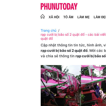
XÃ HỘI
TỔ ẤM
LÀM MẸ
LÀM ĐẸ
Trang chủ
rạp cưới bị bão số 2 quật đổ - các bài viết
quật đổ
Cập nhật thông tin tin tức, hình ảnh, 
rạp cưới bị bão số 2 quật đổ
. Mời các 
và chia sẻ thông tin
rạp cưới bị bão số