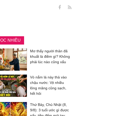
ỌC NHIỀU
Mơ thấy người thân đã
khuất là điềm gì? Không
phải lúc nào cũng xấu
Vò nắm lá này thả vào
chậu nước: Vịt nhiều
lông măng cũng sạch,
hết hôi
Thứ Bảy, Chủ Nhật (8,
9/8): 3 tuổi ước gì được
nấy, tiền đếm mỏi tay