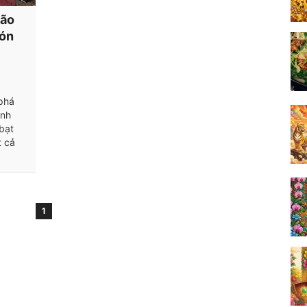
bão
đón
phá
ỳnh
 bạt
t cả
1