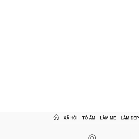
XÃ HỘI
TỔ ẤM
LÀM MẸ
LÀM ĐẸP