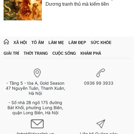
Dương tranh thủ mà kiếm tiền
XÃ HỘI
TỔ ẤM
LÀM MẸ
LÀM ĐẸP
SỨC KHỎE
GIẢI TRÍ
THỜI TRANG
CUỘC SỐNG
KHÁM PHÁ
- Tầng 5 - tòa A, Gold Season
0936 99 3933
47 Nguyễn Tuân, Thanh Xuân,
Hà Nội
- Số nhà 2B ngõ 175 đường
Bát Khối, phường Long Biên,
quận Long Biên, Hà Nội
linhnt@ideaslink.vn
Liên hệ Quảng cáo: