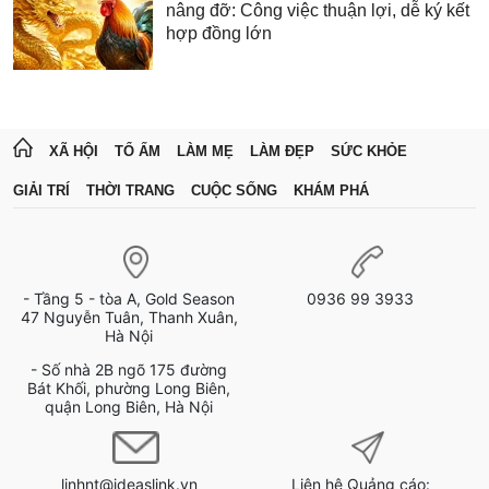
nâng đỡ: Công việc thuận lợi, dễ ký kết
hợp đồng lớn
XÃ HỘI
TỔ ẤM
LÀM MẸ
LÀM ĐẸP
SỨC KHỎE
GIẢI TRÍ
THỜI TRANG
CUỘC SỐNG
KHÁM PHÁ
- Tầng 5 - tòa A, Gold Season
0936 99 3933
47 Nguyễn Tuân, Thanh Xuân,
Hà Nội
- Số nhà 2B ngõ 175 đường
Bát Khối, phường Long Biên,
quận Long Biên, Hà Nội
linhnt@ideaslink.vn
Liên hệ Quảng cáo: