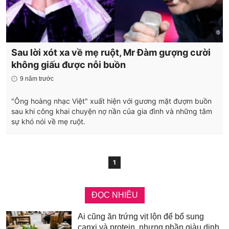
Sau lời xót xa về mẹ ruột, Mr Đàm gượng cười
không giấu được nỗi buồn
9 năm trước
"Ông hoàng nhạc Việt" xuất hiện với gương mặt đượm buồn
sau khi công khai chuyện nợ nần của gia đình và những tâm
sự khó nói về mẹ ruột.
1
ĐỌC NHIỀU
Ai cũng ăn trứng vịt lộn để bổ sung
canxi và protein, nhưng phần giàu dinh