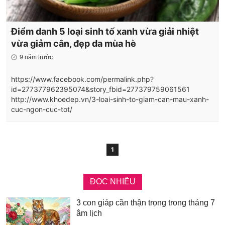
Điểm danh 5 loại sinh tố xanh vừa giải nhiệt
vừa giảm cân, đẹp da mùa hè
9 năm trước
https://www.facebook.com/permalink.php?
id=277377962395074&story_fbid=277379759061561
http://www.khoedep.vn/3-loai-sinh-to-giam-can-mau-xanh-
cuc-ngon-cuc-tot/
1
ĐỌC NHIỀU
3 con giáp cần thận trọng trong tháng 7
âm lịch