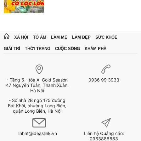
XÃ HỘI
TỔ ẤM
LÀM MẸ
LÀM ĐẸP
SỨC KHỎE
GIẢI TRÍ
THỜI TRANG
CUỘC SỐNG
KHÁM PHÁ
- Tầng 5 - tòa A, Gold Season
0936 99 3933
47 Nguyễn Tuân, Thanh Xuân,
Hà Nội
- Số nhà 2B ngõ 175 đường
Bát Khối, phường Long Biên,
quận Long Biên, Hà Nội
linhnt@ideaslink.vn
Liên hệ Quảng cáo:
0963888883