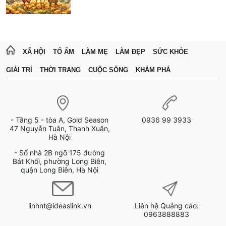
XÃ HỘI
TỔ ẤM
LÀM MẸ
LÀM ĐẸP
SỨC KHỎE
GIẢI TRÍ
THỜI TRANG
CUỘC SỐNG
KHÁM PHÁ
- Tầng 5 - tòa A, Gold Season
0936 99 3933
47 Nguyễn Tuân, Thanh Xuân,
Hà Nội
- Số nhà 2B ngõ 175 đường
Bát Khối, phường Long Biên,
quận Long Biên, Hà Nội
linhnt@ideaslink.vn
Liên hệ Quảng cáo:
0963888883