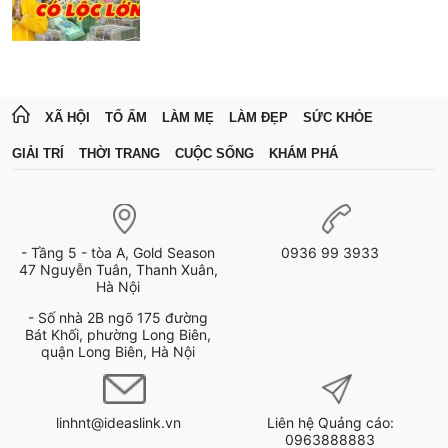
XÃ HỘI
TỔ ẤM
LÀM MẸ
LÀM ĐẸP
SỨC KHỎE
GIẢI TRÍ
THỜI TRANG
CUỘC SỐNG
KHÁM PHÁ
- Tầng 5 - tòa A, Gold Season
0936 99 3933
47 Nguyễn Tuân, Thanh Xuân,
Hà Nội
- Số nhà 2B ngõ 175 đường
Bát Khối, phường Long Biên,
quận Long Biên, Hà Nội
linhnt@ideaslink.vn
Liên hệ Quảng cáo:
0963888883