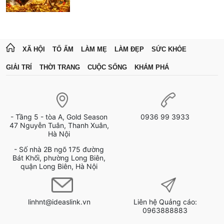
XÃ HỘI
TỔ ẤM
LÀM MẸ
LÀM ĐẸP
SỨC KHỎE
GIẢI TRÍ
THỜI TRANG
CUỘC SỐNG
KHÁM PHÁ
- Tầng 5 - tòa A, Gold Season
0936 99 3933
47 Nguyễn Tuân, Thanh Xuân,
Hà Nội
- Số nhà 2B ngõ 175 đường
Bát Khối, phường Long Biên,
quận Long Biên, Hà Nội
linhnt@ideaslink.vn
Liên hệ Quảng cáo:
0963888883