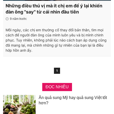
Những điều thú vị mà ít chị em để ý lại khiến
đàn ông "say" từ cái nhìn đầu tiên
9 năm trước
Mỗi ngày, các chị em thường cố thay đổi bản thân, tìm mọi
cách để người đàn ông của mình luôn yêu và bị mình chinh
phục. Tuy nhiên, không phải lúc nào cách bạn áp dụng cũng
đã mang lại, mà chính những gì tự nhiên của bạn lại là điều
hớp hồn anh ấy.
1
ĐỌC NHIỀU
Ăn quả sung Mỹ hay quả sung Việt tốt
hơn?