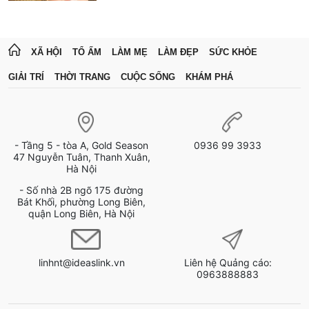
XÃ HỘI
TỔ ẤM
LÀM MẸ
LÀM ĐẸP
SỨC KHỎE
GIẢI TRÍ
THỜI TRANG
CUỘC SỐNG
KHÁM PHÁ
- Tầng 5 - tòa A, Gold Season
0936 99 3933
47 Nguyễn Tuân, Thanh Xuân,
Hà Nội
- Số nhà 2B ngõ 175 đường
Bát Khối, phường Long Biên,
quận Long Biên, Hà Nội
linhnt@ideaslink.vn
Liên hệ Quảng cáo:
0963888883