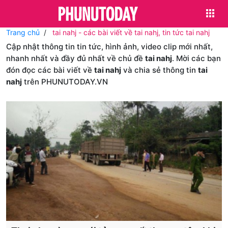
Trang chủ
tai nahj - các bài viết về tai nahj, tin tức tai nahj
Cập nhật thông tin tin tức, hình ảnh, video clip mới nhất,
nhanh nhất và đầy đủ nhất về chủ đề
tai nahj
. Mời các bạn
đón đọc các bài viết về
tai nahj
và chia sẻ thông tin
tai
nahj
trên PHUNUTODAY.VN