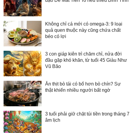
đạo Dễ Mất Tiền To nếu thiếu Bình Tĩnh
Không chỉ cá mới có omega-3: 9 loại
quả quen thuộc này cũng chứa chất
béo có lợi
3 con giáp kiên trì chăm chỉ, nửa đời
đầu gặp khó khăn, từ tuổi 45 Giàu Như
Vũ Bão
Ăn thịt bò tái có bổ hơn bò chín? Sự
thật khiến nhiều người bất ngờ
3 tuổi phải giữ chặt túi tiền trong tháng 7
âm lịch