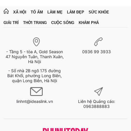
XÃ HỘI
TỔ ẤM
LÀM MẸ
LÀM ĐẸP
SỨC KHỎE
GIẢI TRÍ
THỜI TRANG
CUỘC SỐNG
KHÁM PHÁ
- Tầng 5 - tòa A, Gold Season
0936 99 3933
47 Nguyễn Tuân, Thanh Xuân,
Hà Nội
- Số nhà 2B ngõ 175 đường
Bát Khối, phường Long Biên,
quận Long Biên, Hà Nội
linhnt@ideaslink.vn
Liên hệ Quảng cáo:
0963888883