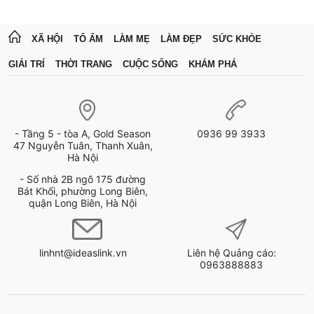
XÃ HỘI
TỔ ẤM
LÀM MẸ
LÀM ĐẸP
SỨC KHỎE
GIẢI TRÍ
THỜI TRANG
CUỘC SỐNG
KHÁM PHÁ
- Tầng 5 - tòa A, Gold Season
0936 99 3933
47 Nguyễn Tuân, Thanh Xuân,
Hà Nội
- Số nhà 2B ngõ 175 đường
Bát Khối, phường Long Biên,
quận Long Biên, Hà Nội
linhnt@ideaslink.vn
Liên hệ Quảng cáo:
0963888883