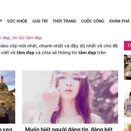
P
SỨC KHỎE
GIẢI TRÍ
THỜI TRANG
CUỘC SỐNG
KHÁM PHÁ
m đẹp, tin tức tâm đẹp
video clip mới nhất, nhanh nhất và đầy đủ nhất về chủ đề
Đ
 viết về
tâm đẹp
và chia sẻ thông tin
tâm đẹp
trên
p vẹn
Muốn biết người đáng tin, đáng kết