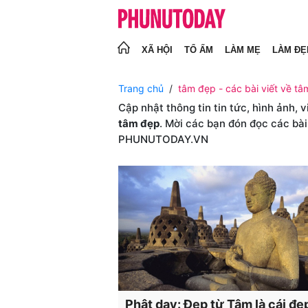
XÃ HỘI
TỔ ẤM
LÀM MẸ
LÀM ĐẸ
Trang chủ
tâm đẹp - các bài viết về tâ
Cập nhật thông tin tin tức, hình ảnh, 
tâm đẹp
. Mời các bạn đón đọc các bài
PHUNUTODAY.VN
Phật dạy: Đẹp từ Tâm là cái đẹ