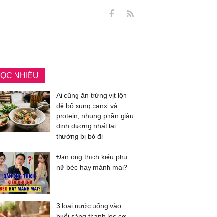
ỌC NHIỀU
Ai cũng ăn trứng vịt lộn
để bổ sung canxi và
protein, nhưng phần giàu
dinh dưỡng nhất lại
thường bị bỏ đi
Đàn ông thích kiểu phụ
nữ béo hay mảnh mai?
3 loại nước uống vào
buổi sáng thanh lọc cơ