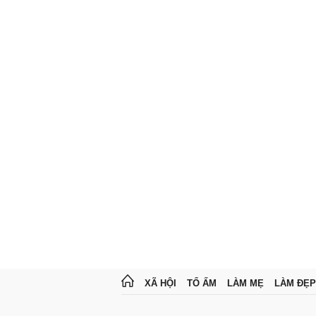
XÃ HỘI
TỔ ẤM
LÀM MẸ
LÀM ĐẸP