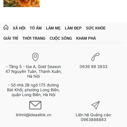
XÃ HỘI
TỔ ẤM
LÀM MẸ
LÀM ĐẸP
SỨC KHỎE
GIẢI TRÍ
THỜI TRANG
CUỘC SỐNG
KHÁM PHÁ
- Tầng 5 - tòa A, Gold Season
0936 99 3933
47 Nguyễn Tuân, Thanh Xuân,
Hà Nội
- Số nhà 2B ngõ 175 đường
Bát Khối, phường Long Biên,
quận Long Biên, Hà Nội
linhnt@ideaslink.vn
Liên hệ Quảng cáo:
0963888883