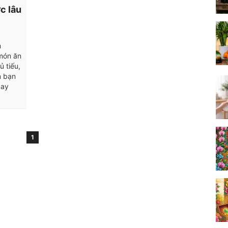
c lâu
m
 món ăn
ủ tiếu,
n bạn
gay
1