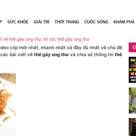
P
SỨC KHỎE
GIẢI TRÍ
THỜI TRANG
CUỘC SỐNG
KHÁM PHÁ
ết về thể gây ung thư, tin tức thể gây ung thư
video clip mới nhất, nhanh nhất và đầy đủ nhất về chủ đề
Đ
 các bài viết về
thể gây ung thư
và chia sẻ thông tin
thể