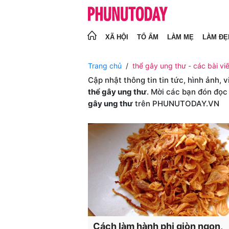
XÃ HỘI
TỔ ẤM
LÀM MẸ
LÀM ĐẸ
Trang chủ
thể gây ung thư - các bài vi
Cập nhật thông tin tin tức, hình ảnh, 
thể gây ung thư
. Mời các bạn đón đọc
gây ung thư
trên PHUNUTODAY.VN
Cách làm hành phi giòn ngon,