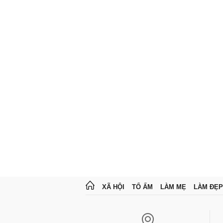
XÃ HỘI
TỔ ẤM
LÀM MẸ
LÀM ĐẸP